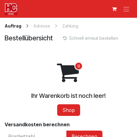
Zum Inhalt springen
Auftrag
Adresse
Zahlung
Bestellübersicht
Schnell erneut bestellen
Ihr Warenkorb ist noch leer!
Shop
Versandkosten berechnen
Berechnen